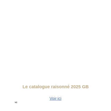
Le catalogue raisonné 2025 GB
378 pages, prix 160€ port compris
Voir ici
h1