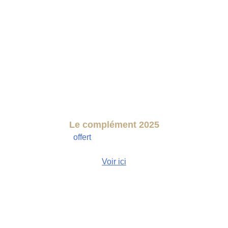
Le complément 2025
96 pages, 
offert
 avec le catalogue raisonné 
2024
Voir ici