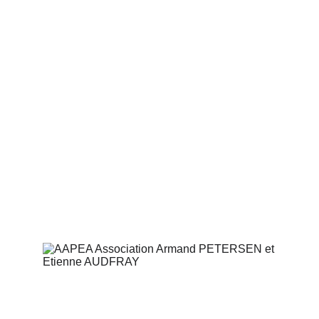
catalogue raisonné 
Les bibliothèques nationales Ste 
Geneviève,  Forney  et celle du musée 
des Arts Décoratifs où est déposé le 
catalogue raisonné
Le site de la graphiste 
AdopteUneGraphiste qui a réalisé la 
mise en page du catalogue raisonné
Le site de l'imprimerie BooksFactory qui 
a édité le catalogue raisonné
Le Salon National des Artistes 
Animaliers (SNAA) dont Etienne 
AUDFRAY a été le co-fondateur